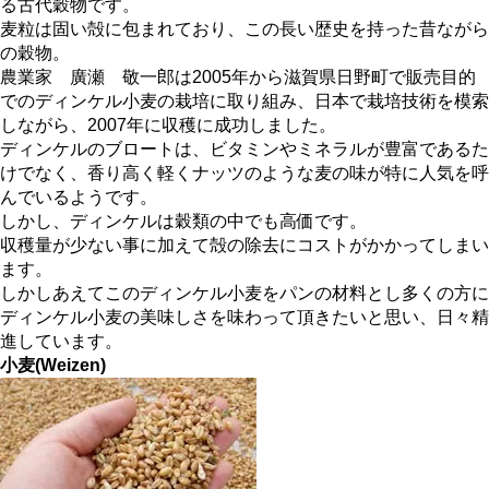
る古代穀物です。
麦粒は固い殻に包まれており、この長い歴史を持った昔ながら
の穀物。
農業家 廣瀬 敬一郎は2005年から滋賀県日野町で販売目的
でのディンケル小麦の栽培に取り組み、日本で栽培技術を模索
しながら、2007年に収穫に成功しました。
ディンケルのブロートは、ビタミンやミネラルが豊富であるた
けでなく、香り高く軽くナッツのような麦の味が特に人気を呼
んでいるようです。
しかし、ディンケルは穀類の中でも高価です。
収穫量が少ない事に加えて殻の除去にコストがかかってしまい
ます。
しかしあえてこのディンケル小麦をパンの材料とし多くの方に
ディンケル小麦の美味しさを味わって頂きたいと思い、日々精
進しています。
小麦
(Weizen)