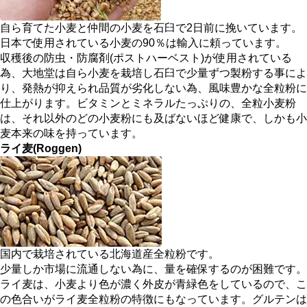
自ら育てた小麦と仲間の小麦を石臼で2日前に挽いています。
日本で使用されている小麦の90％は輸入に頼っています。
収穫後の防虫・防腐剤(ポストハーベスト)が使用されている
為、大地堂は自ら小麦を栽培し石臼で少量ずつ製粉する事によ
り、発熱が抑えられ品質が劣化しない為、風味豊かな全粒粉に
仕上がります。ビタミンとミネラルたっぷりの、全粒小麦粉
は、それ以外のどの小麦粉にも及ばないほど健康で、しかも小
麦本来の味を持っています。
ライ麦
(Roggen)
国内で栽培されている北海道産全粒粉です。
少量しか市場に流通しない為に、量を確保するのが困難です。
ライ麦は、小麦より色が濃く外皮が青緑色をしているので、こ
の色合いがライ麦全粒粉の特徴にもなっています。グルテンは