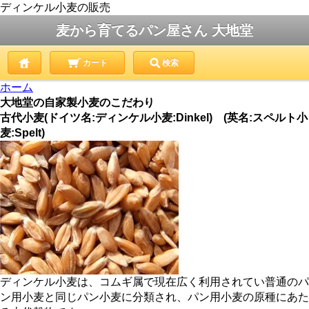
ディンケル小麦の販売
麦から育てるパン屋さん 大地堂
カート
検索
ホーム
大地堂の自家製小麦のこだわり
古代小麦
(ドイツ名:ディンケル小麦:Dinkel) (英名:スペルト小
麦:Spelt)
ディンケル小麦は、コムギ属で現在広く利用されてい普通のパ
ン用小麦と同じパン小麦に分類され、パン用小麦の原種にあた